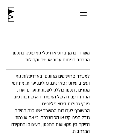
תחילתו
אודות
של
|
דף
ברמן
אינטרנט,
ברוט
לחץ
אנטר
אדריכלים
כדי
לעבור
לאזור
תוכן
משרד ברמן-ברוט אדריכלי נוף עוסק בתכנון
מרכזי
המרחב הפתוח עבור אנשים וקהילות.
למשרד פרוייקטים מגוונים באדריכלות נוף
ועיצוב עירוני : פארקים, נחלים, יערות, מתחמי
מגורים , תכנון כוללני לשכונות וערים ועוד.
הנחת העבודה של המשרד היא שתכנון טוב
פורץ גבולות דיסציפלינריים.
המשותף לעבודות המשרד אינו קנה המידה,
גודל הפרויקט או הפרוגרמה, כי אם עוצמת
הזיקה בין מקצועות התכנון, העיצוב והחקירה
המרחבית.